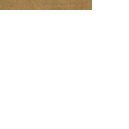
mein Online-Shop:
div. Geocaching Aufkleber für
Auto, Motorrad, etc.... mit
Nickname und/oder TB Nummer.
Geocaching Verstecke sind nun
auch erhältlich - schau mal rein
...
Kontakt: info@kr3ativ4u.com