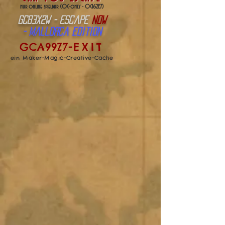
nur online spielbar
(OC-only - OC162E7)
GC83X2W - escape
NOW
- Mallorca Edition
GCA99Z7
-
EXIT
ein Maker-Magic-Creative-Cache