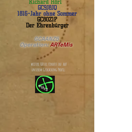
Richard Hörl
GC9J8JQ
1816-Jahr ohne Sommer
GC80Z1P
Der Ehrenbürger
GCAANZ5
Operation:
ARTeMis
weitere Rätsel findest du auf
unserem Geocaching Profil: